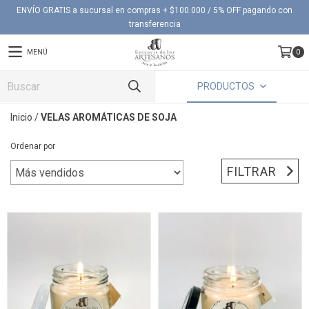
ENVÍO GRATIS a sucursal en compras + $100.000 / 5% OFF pagando con
transferencia
MENÚ
0
PRODUCTOS
Inicio
/
VELAS AROMÁTICAS DE SOJA
Ordenar por
FILTRAR