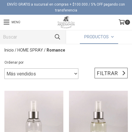
ENVÍO GRATIS a sucursal en compras + $100.000 / 5% OFF pagando con
transferencia
MENÚ
0
PRODUCTOS
Inicio
/
HOME SPRAY
/
Romance
Ordenar por
FILTRAR