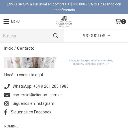
ENVÍO GRATIS a sucursal en compras + $100.000 / 5% OFF pagando con
transferencia
MENÚ
0
PRODUCTOS
Inicio
/
Contacto
Hacé tu consulta aquí.
WhatsApp: +54 9 261 205 1983
comercial@elianam.com.ar
Siguenos en Instagram
Siguenos en Facebook
NOMBRE