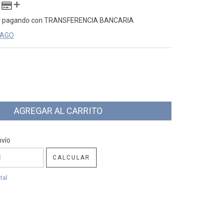
o
pagando con TRANSFERENCIA BANCARIA
PAGO
CP:
CAMBIAR CP
nvío
CALCULAR
tal