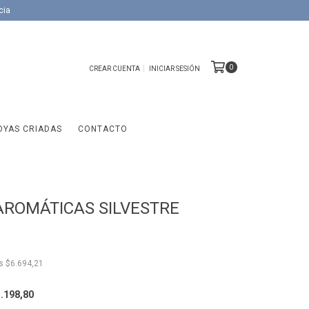
cia
0
CREAR CUENTA
INICIAR SESIÓN
OYAS CRIADAS
CONTACTO
AROMÁTICAS SILVESTRE
os
$6.694,21
.198,80