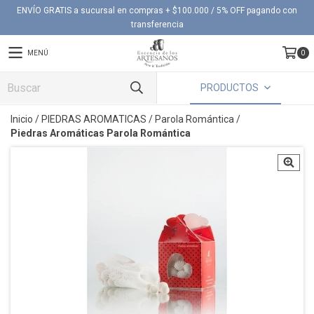
ENVÍO GRATIS a sucursal en compras + $100.000 / 5% OFF pagando con
transferencia
MENÚ
0
PRODUCTOS
Inicio
/
PIEDRAS AROMATICAS
/
Parola Romántica
/
Piedras Aromáticas Parola Romántica