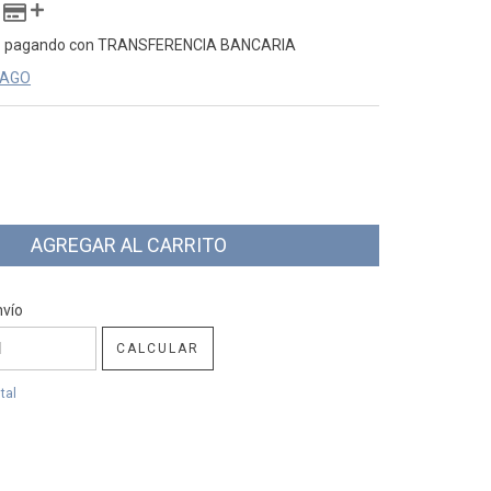
o
pagando con TRANSFERENCIA BANCARIA
PAGO
CP:
CAMBIAR CP
nvío
CALCULAR
tal