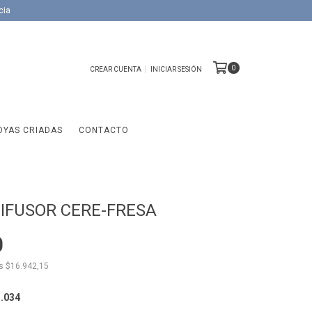
cia
0
CREAR CUENTA
INICIAR SESIÓN
OYAS CRIADAS
CONTACTO
 DIFUSOR CERE-FRESA
0
os
$16.942,15
.034