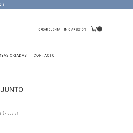
cia
0
CREAR CUENTA
INICIAR SESIÓN
OYAS CRIADAS
CONTACTO
NJUNTO
os
$7.603,31