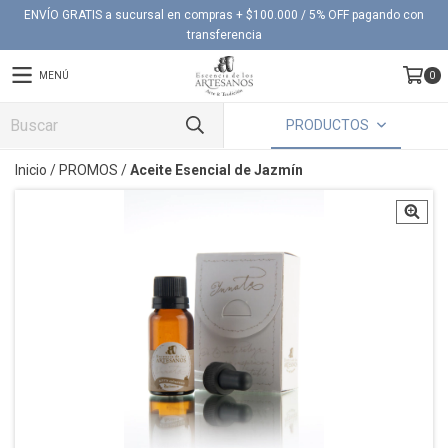
ENVÍO GRATIS a sucursal en compras + $100.000 / 5% OFF pagando con
transferencia
MENÚ
0
PRODUCTOS
Inicio
/
PROMOS
/
Aceite Esencial de Jazmín